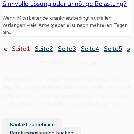
Sinnvolle Lösung oder unnötige Belastung?
Wenn Mitarbeitende krankheitsbedingt ausfallen,
verlangen viele Arbeitgeber erst nach mehreren Tagen
ein...
«
Seite
1
Seite
2
Seite
3
Seite
4
Seite
5
»
Wir sind für Sie da
Kom­men Sie bei Fra­gen je­der­zeit auf uns zu. Schrei­
ben Sie uns ger­ne eine E-Mail oder ru­fen Sie uns di­
rekt an, wir be­ra­ten Sie in­di­vi­du­ell zu Ih­ren nächs­ten
Schrit­ten. Wir freu­en uns, von Ih­nen zu hö­ren.
Kontakt aufnehmen
Beratungsgespräch buchen