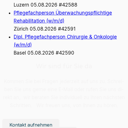
Luzern
05.08.2026
#42588
Pflegefachperson Überwachungspflichtige
Rehabilitation (w/m/d)
Zürich
05.08.2026
#42591
Dipl. Pflegefachperson Chirurgie & Onkologie
(w/m/d)
Basel
05.08.2026
#42590
Wir sind für Sie da
Kom­men Sie bei Fra­gen je­der­zeit auf uns zu. Schrei­
ben Sie uns ger­ne eine E-Mail oder ru­fen Sie uns di­
rekt an, wir be­ra­ten Sie in­di­vi­du­ell zu Ih­ren nächs­ten
Schrit­ten. Wir freu­en uns, von Ih­nen zu hö­ren.
Kontakt aufnehmen