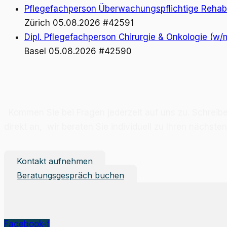
Pflegefachperson Überwachungspflichtige Rehabil
Zürich
05.08.2026
#42591
Dipl. Pflegefachperson Chirurgie & Onkologie (w/
Basel
05.08.2026
#42590
Kom­men Sie bei Fra­gen je­der­zeit auf uns zu. Schrei­b
di­rekt an, wir be­ra­ten Sie in­di­vi­du­ell zu Ih­ren nächs
Kontakt aufnehmen
Beratungsgespräch buchen
Facebook-f