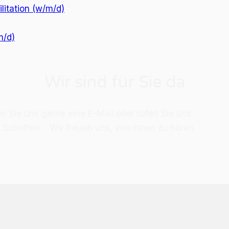
itation (w/m/d)
m/d)
Wir sind für Sie da
en Sie uns ger­ne eine E-Mail oder ru­fen Sie uns
­ten Schrit­ten. Wir freu­en uns, von Ih­nen zu hö­ren.