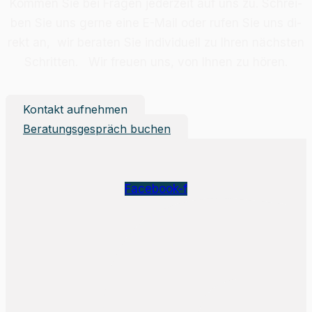
Kom­men Sie bei Fra­gen je­der­zeit auf uns zu. Schrei­
ben Sie uns ger­ne eine E-Mail oder ru­fen Sie uns di­
rekt an, wir be­ra­ten Sie in­di­vi­du­ell zu Ih­ren nächs­ten
Schrit­ten. Wir freu­en uns, von Ih­nen zu hö­ren.
Kontakt aufnehmen
Beratungsgespräch buchen
Facebook-f