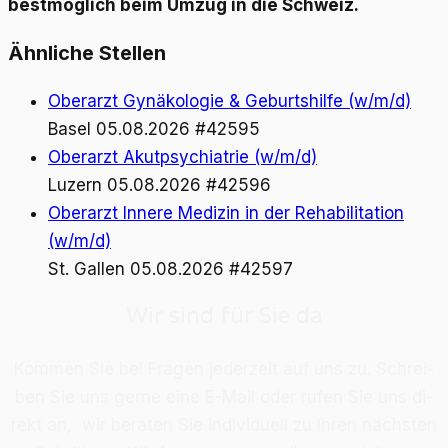
bestmöglich beim Umzug in die Schweiz.
Ähnliche Stellen
Oberarzt Gynäkologie & Geburtshilfe (w/m/d)
Basel
05.08.2026
#42595
Oberarzt Akutpsychiatrie (w/m/d)
Luzern
05.08.2026
#42596
Oberarzt Innere Medizin in der Rehabilitation
(w/m/d)
St. Gallen
05.08.2026
#42597
Wir sind für Sie da
Kom­men Sie bei Fra­gen je­der­zeit auf uns zu. Schrei­
ben Sie uns ger­ne eine E-Mail oder ru­fen Sie uns di­
rekt an, wir be­ra­ten Sie in­di­vi­du­ell zu Ih­ren nächs­ten