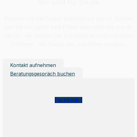
Wir sind für Sie da
Kom­men Sie bei Fra­gen je­der­zeit auf uns zu. Schrei­
ben Sie uns ger­ne eine E-Mail oder ru­fen Sie uns di­
rekt an, wir be­ra­ten Sie in­di­vi­du­ell zu Ih­ren nächs­ten
Schrit­ten. Wir freu­en uns, von Ih­nen zu hö­ren.
Kontakt aufnehmen
Beratungsgespräch buchen
Facebook-f