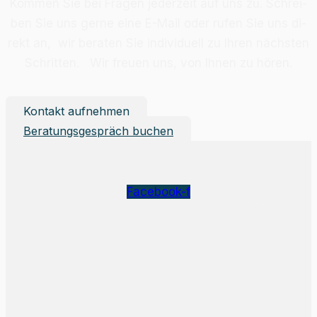
Kom­men Sie bei Fra­gen je­der­zeit auf uns zu. Schrei­
ben Sie uns ger­ne eine E-Mail oder ru­fen Sie uns di­
rekt an, wir be­ra­ten Sie in­di­vi­du­ell zu Ih­ren nächs­ten
Schrit­ten. Wir freu­en uns, von Ih­nen zu hö­ren.
Kontakt aufnehmen
Beratungsgespräch buchen
Facebook-f