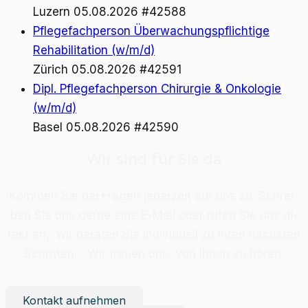
Luzern
05.08.2026
#42588
Pflegefachperson Überwachungspflichtige
Rehabilitation (w/m/d)
Zürich
05.08.2026
#42591
Dipl. Pflegefachperson Chirurgie & Onkologie
(w/m/d)
Basel
05.08.2026
#42590
Wir sind für Sie da
Kom­men Sie bei Fra­gen je­der­zeit auf uns zu. Schrei­
ben Sie uns ger­ne eine E-Mail oder ru­fen Sie uns di­
rekt an, wir be­ra­ten Sie in­di­vi­du­ell zu Ih­ren nächs­ten
Schrit­ten. Wir freu­en uns, von Ih­nen zu hö­ren.
Kontakt aufnehmen