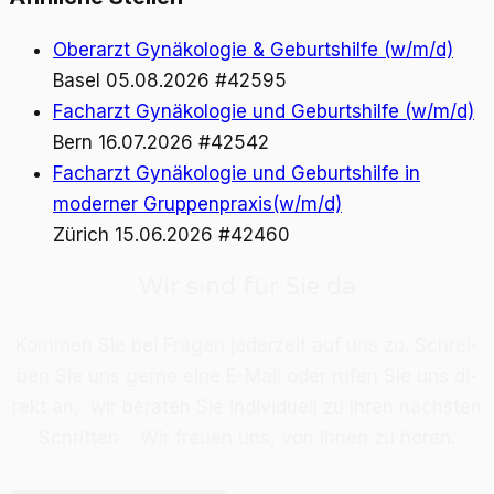
Oberarzt Gynäkologie & Geburtshilfe (w/m/d)
Basel
05.08.2026
#42595
Facharzt Gynäkologie und Geburtshilfe (w/m/d)
Bern
16.07.2026
#42542
Facharzt Gynäkologie und Geburtshilfe in
moderner Gruppenpraxis(w/m/d)
Zürich
15.06.2026
#42460
Wir sind für Sie da
Kom­men Sie bei Fra­gen je­der­zeit auf uns zu. Schrei­
ben Sie uns ger­ne eine E-Mail oder ru­fen Sie uns di­
rekt an, wir be­ra­ten Sie in­di­vi­du­ell zu Ih­ren nächs­ten
Schrit­ten. Wir freu­en uns, von Ih­nen zu hö­ren.