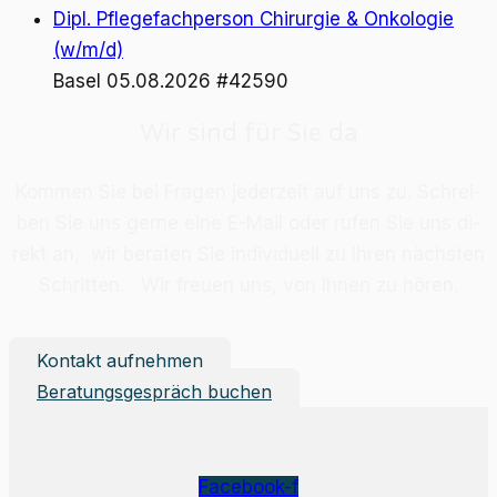
Dipl. Pflegefachperson Chirurgie & Onkologie
(w/m/d)
Basel
05.08.2026
#42590
Wir sind für Sie da
Kom­men Sie bei Fra­gen je­der­zeit auf uns zu. Schrei­
ben Sie uns ger­ne eine E-Mail oder ru­fen Sie uns di­
rekt an, wir be­ra­ten Sie in­di­vi­du­ell zu Ih­ren nächs­ten
Schrit­ten. Wir freu­en uns, von Ih­nen zu hö­ren.
Kontakt aufnehmen
Beratungsgespräch buchen
Facebook-f