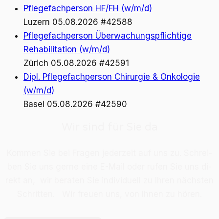
Pflegefachperson HF/FH (w/m/d)
Luzern
05.08.2026
#42588
Pflegefachperson Überwachungspflichtige
Rehabilitation (w/m/d)
Zürich
05.08.2026
#42591
Dipl. Pflegefachperson Chirurgie & Onkologie
(w/m/d)
Basel
05.08.2026
#42590
Wir sind für Sie da
Kom­men Sie bei Fra­gen je­der­zeit auf uns zu. Schrei­
ben Sie uns ger­ne eine E-Mail oder ru­fen Sie uns di­
rekt an, wir be­ra­ten Sie in­di­vi­du­ell zu Ih­ren nächs­ten
Schrit­ten. Wir freu­en uns, von Ih­nen zu hö­ren.