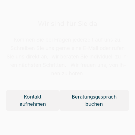
Wir sind für Sie da
Kom­men Sie bei Fra­gen je­der­zeit auf uns zu.
Schrei­ben Sie uns ger­ne eine E-Mail oder ru­fen
Sie uns di­rekt an, wir be­ra­ten Sie in­di­vi­du­ell zu Ih­
ren nächs­ten Schrit­ten. Wir freu­en uns, von Ih­
nen zu hö­ren.
Kontakt
Beratungsgespräch
aufnehmen
buchen