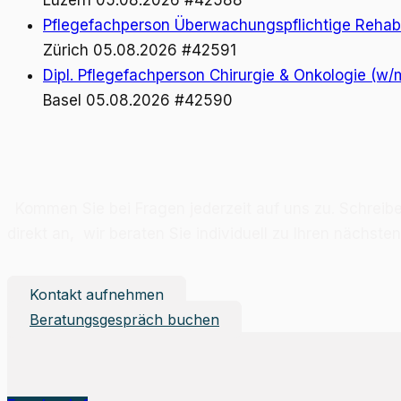
Pflegefachperson Überwachungspflichtige Rehabil
Zürich
05.08.2026
#42591
Dipl. Pflegefachperson Chirurgie & Onkologie (w/
Basel
05.08.2026
#42590
Kom­men Sie bei Fra­gen je­der­zeit auf uns zu. Schrei­b
di­rekt an, wir be­ra­ten Sie in­di­vi­du­ell zu Ih­ren nächs
Kontakt aufnehmen
Beratungsgespräch buchen