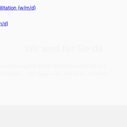
itation (w/m/d)
m/d)
Wir sind für Sie da
en Sie uns ger­ne eine E-Mail oder ru­fen Sie uns
­ten Schrit­ten. Wir freu­en uns, von Ih­nen zu hö­ren.