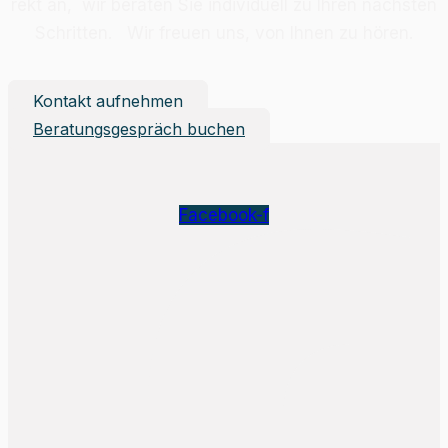
rekt an, wir be­ra­ten Sie in­di­vi­du­ell zu Ih­ren nächs­ten
Schrit­ten. Wir freu­en uns, von Ih­nen zu hö­ren.
Kontakt aufnehmen
Beratungsgespräch buchen
Facebook-f