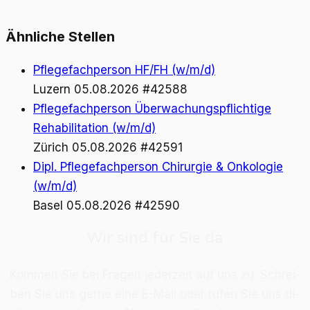
Ähnliche Stellen
Pflegefachperson HF/FH (w/m/d)
Luzern
05.08.2026
#42588
Pflegefachperson Überwachungspflichtige
Rehabilitation (w/m/d)
Zürich
05.08.2026
#42591
Dipl. Pflegefachperson Chirurgie & Onkologie
(w/m/d)
Basel
05.08.2026
#42590
Wir sind für Sie da
Kom­men Sie bei Fra­gen je­der­zeit auf uns zu. Schrei­
ben Sie uns ger­ne eine E-Mail oder ru­fen Sie uns di­