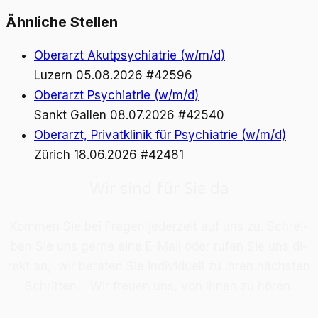
Ähnliche Stellen
Oberarzt Akutpsychiatrie (w/m/d)
Luzern
05.08.2026
#42596
Oberarzt Psychiatrie (w/m/d)
Sankt Gallen
08.07.2026
#42540
Oberarzt, Privatklinik für Psychiatrie (w/m/d)
Zürich
18.06.2026
#42481
Wir sind für Sie da
Kom­men Sie bei Fra­gen je­der­zeit auf uns zu. Schrei­
ben Sie uns ger­ne eine E-Mail oder ru­fen Sie uns di­
rekt an, wir be­ra­ten Sie in­di­vi­du­ell zu Ih­ren nächs­ten
Schrit­ten. Wir freu­en uns, von Ih­nen zu hö­ren.