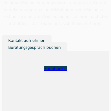
Kom­men Sie bei Fra­gen je­der­zeit auf uns zu. Schrei­
ben Sie uns ger­ne eine E-Mail oder ru­fen Sie uns di­
rekt an, wir be­ra­ten Sie in­di­vi­du­ell zu Ih­ren nächs­ten
Schrit­ten. Wir freu­en uns, von Ih­nen zu hö­ren.
Kontakt aufnehmen
Beratungsgespräch buchen
Facebook-f