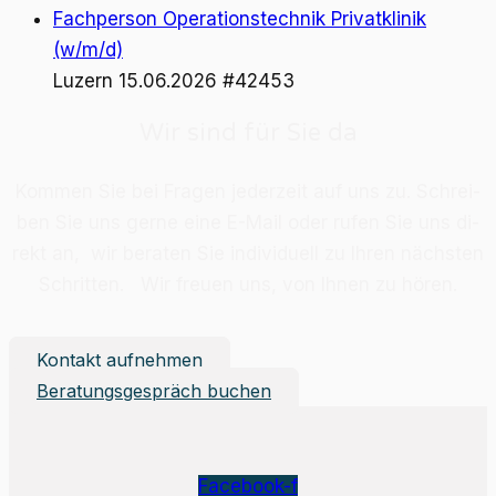
Fachperson Operationstechnik Privatklinik
(w/m/d)
Luzern
15.06.2026
#42453
Wir sind für Sie da
Kom­men Sie bei Fra­gen je­der­zeit auf uns zu. Schrei­
ben Sie uns ger­ne eine E-Mail oder ru­fen Sie uns di­
rekt an, wir be­ra­ten Sie in­di­vi­du­ell zu Ih­ren nächs­ten
Schrit­ten. Wir freu­en uns, von Ih­nen zu hö­ren.
Kontakt aufnehmen
Beratungsgespräch buchen
Facebook-f