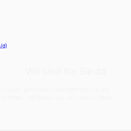
/d)
Wir sind für Sie da
en Sie uns ger­ne eine E-Mail oder ru­fen Sie uns
­ten Schrit­ten. Wir freu­en uns, von Ih­nen zu hö­ren.