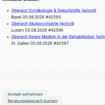
Oberarzt Gynäkologie & Geburtshilfe (w/m/d)
Basel
05.08.2026
#42595
Oberarzt Akutpsychiatrie (w/m/d)
Luzern
05.08.2026
#42596
Oberarzt Innere Medizin in der Rehabilitation (w/m
St. Gallen
05.08.2026
#42597
Kom­men Sie bei Fra­gen je­der­zeit auf uns zu. Schrei­b
di­rekt an, wir be­ra­ten Sie in­di­vi­du­ell zu Ih­ren nächs
Kontakt aufnehmen
Beratungsgespräch buchen