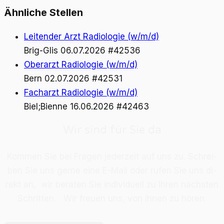
Ähnliche Stellen
Leitender Arzt Radiologie (w/m/d)
Brig-Glis
06.07.2026
#42536
Oberarzt Radiologie (w/m/d)
Bern
02.07.2026
#42531
Facharzt Radiologie (w/m/d)
Biel;Bienne
16.06.2026
#42463
Wir sind für Sie da
Kom­men Sie bei Fra­gen je­der­zeit auf uns zu. Schrei­
ben Sie uns ger­ne eine E-Mail oder ru­fen Sie uns di­
rekt an, wir be­ra­ten Sie in­di­vi­du­ell zu Ih­ren nächs­ten
Schrit­ten. Wir freu­en uns, von Ih­nen zu hö­ren.