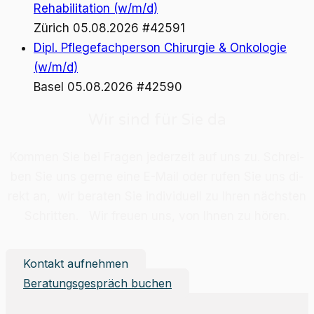
Rehabilitation (w/m/d)
Zürich
05.08.2026
#42591
Dipl. Pflegefachperson Chirurgie & Onkologie
(w/m/d)
Basel
05.08.2026
#42590
Wir sind für Sie da
Kom­men Sie bei Fra­gen je­der­zeit auf uns zu. Schrei­
ben Sie uns ger­ne eine E-Mail oder ru­fen Sie uns di­
rekt an, wir be­ra­ten Sie in­di­vi­du­ell zu Ih­ren nächs­ten
Schrit­ten. Wir freu­en uns, von Ih­nen zu hö­ren.
Kontakt aufnehmen
Beratungsgespräch buchen