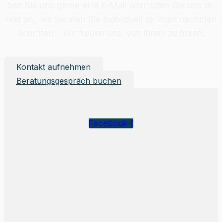
ben Sie uns ger­ne eine E-Mail oder ru­fen Sie uns di­
rekt an, wir be­ra­ten Sie in­di­vi­du­ell zu Ih­ren nächs­ten
Schrit­ten. Wir freu­en uns, von Ih­nen zu hö­ren.
Kontakt aufnehmen
Beratungsgespräch buchen
Facebook-f