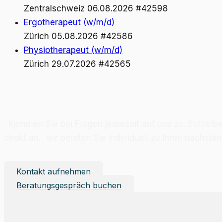
Zentralschweiz
06.08.2026
#42598
Ergotherapeut (w/m/d)
Zürich
05.08.2026
#42586
Physiotherapeut (w/m/d)
Zürich
29.07.2026
#42565
Kom­men Sie bei Fra­gen je­der­zeit auf uns zu. Schrei­b
di­rekt an, wir be­ra­ten Sie in­di­vi­du­ell zu Ih­ren nächs
Kontakt aufnehmen
Beratungsgespräch buchen