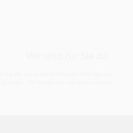
Wir sind für Sie da
en Sie uns ger­ne eine E-Mail oder ru­fen Sie uns
­ten Schrit­ten. Wir freu­en uns, von Ih­nen zu hö­ren.