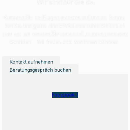
Wir sind für Sie da
Kom­men Sie bei Fra­gen je­der­zeit auf uns zu. Schrei­
ben Sie uns ger­ne eine E-Mail oder ru­fen Sie uns di­
rekt an, wir be­ra­ten Sie in­di­vi­du­ell zu Ih­ren nächs­ten
Schrit­ten. Wir freu­en uns, von Ih­nen zu hö­ren.
Kontakt aufnehmen
Beratungsgespräch buchen
Facebook-f